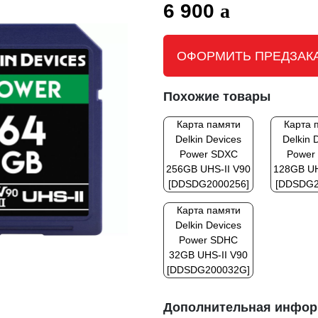
6 900
ОФОРМИТЬ ПРЕДЗАК
Похожие товары
Карта памяти
Карта 
Delkin Devices
Delkin 
Power SDXC
Power
256GB UHS-II V90
128GB UH
[DDSDG2000256]
[DDSDG2
Карта памяти
Delkin Devices
Power SDHC
32GB UHS-II V90
[DDSDG200032G]
Дополнительная инфо