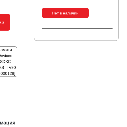
II/CF UDMA7
Reader
Нет в наличии
АЗ
памяти
Devices
 SDXC
S-II V90
000128]
рмация