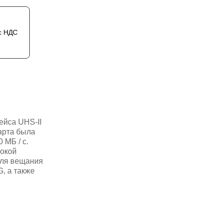
с НДС
ейса UHS-II
карта была
 МБ / с.
сокой
для вещания
, а также