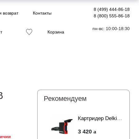
8 (499) 444-86-18
и возврат
Контакты
8 (800) 555-86-18
пн-вс: 10:00-18:30
т
Корзина
B
Рекомендуем
Картридер Delkin
Devices USB 3.0
3 420
Dual Slot SD UHS-
личии