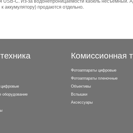
ния USB-C. Из-за водонепроницаемости кабель несъемный. 
к аккумулятору) продаются отдельно.
техника
Комиссионная т
Фотоаппараты цифровые
Фотоаппараты пленочные
 цифровые
Объективы
е оборудование
Вспышки
Аксессуары
лы