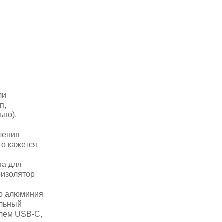
ли
п,
ьно).
ления
то кажется
на для
оизолятор
го алюминия
альный
елем USB-C,