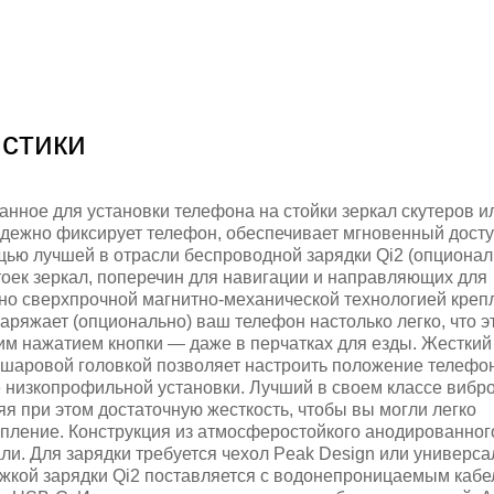
стики
анное для установки телефона на стойки зеркал скутеров и
дежно фиксирует телефон, обеспечивает мгновенный досту
ью лучшей в отрасли беспроводной зарядки Qi2 (опционал
оек зеркал, поперечин для навигации и направляющих для
ено сверхпрочной магнитно-механической технологией креп
заряжает (опционально) ваш телефон настолько легко, что э
м нажатием кнопки — даже в перчатках для езды. Жесткий
шаровой головкой позволяет настроить положение телефо
е низкопрофильной установки. Лучший в своем классе вибр
 при этом достаточную жесткость, чтобы вы могли легко
епление. Конструкция из атмосферостойкого анодированно
и. Для зарядки требуется чехол Peak Design или универс
ржкой зарядки Qi2 поставляется с водонепроницаемым каб