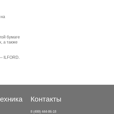
 на
той бумаге
, а также
 — ILFORD.
ехника
Контакты
8 (499) 444-86-18