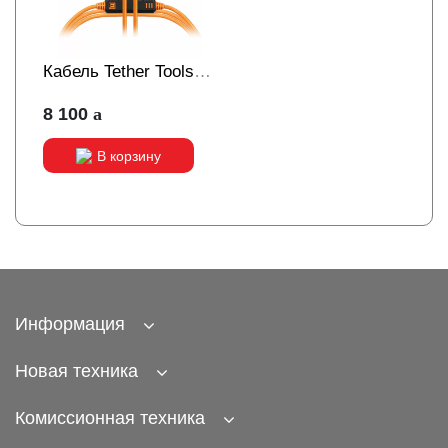
Кабель Tether Tools
TetherPro Optima 10G
8 100
USB-C, 4,6м с
прямым разъемом
В корзину
Orange [CUC15G2-
ORG]
Информация
Новая техника
Комиссионная техника