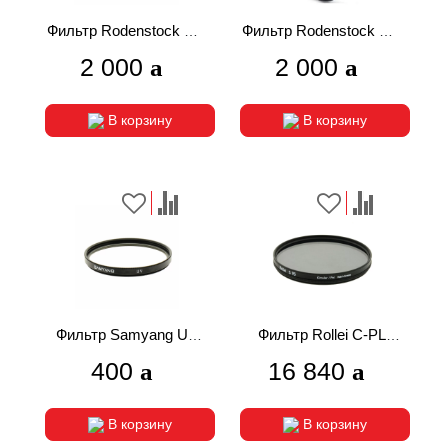
Фильтр Rodenstock HR
Фильтр Rodenstock HR
Digital C-PL MC E55mm
Digital UV MC E55mm
2 000
2 000
В корзину
В корзину
Фильтр Samyang UV
Фильтр Rollei C-PL
55mm
Filter M95x1 для SLR
400
16 840
[66742]
В корзину
В корзину