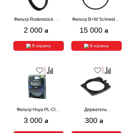
Фильтр Rodenstock HR
Фильтр B+W Schneider
Digital UV MC 49mm
(010) Clear UV Haze
2 000
15 000
122mm
В корзину
В корзину
Фильтр Hoya PL-CIR
Держатель
Fusion Antistatic 37mm
желатиновых
3 000
300
фильтров Nikon AF-3