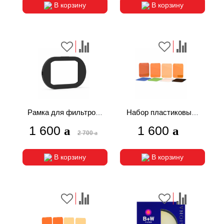
В корзину
В корзину
Рамка для фильтров
Набор пластиковых
MagMod MagGel
фильтров MagMod
1 600
1 600
2 700
Standard Gels
В корзину
В корзину