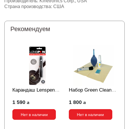
Производитель: Kinetronics Corp., USA
Страна производства: США
Рекомендуем
Карандаш Lenspen
Набор Green Clean
для чистки оптики
дорожный для чистки
1 590
1 800
LP-1
Нет в наличии
Нет в наличии