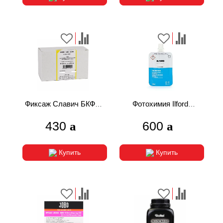
Фиксаж Славич БКФ 1
Фотохимия Ilford
литр
Simplicity Film Dealer
430
600
STOP стоп-ванна
Купить
Купить