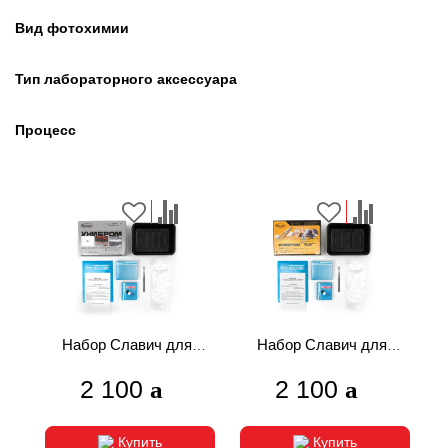
Вид фотохимии
Тип лабораторного аксессуара
Процесс
Набор Славич для
Набор Славич для
черно-белой
черно-белой
2 100
2 100
фотографии (серый)
фотографии (желтый)
Купить
Купить