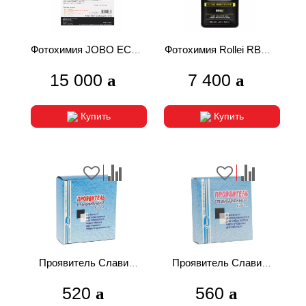
Фотохимия JOBO ECN-
Фотохимия Rollei RBM2
2 kit 2,5L проявитель
Black Magic Hard 300
15 000
7 400
для цветных
мл контрастная
кинопленок
эмульсия
Купить
Купить
Проявитель Славич
Проявитель Славич
СТ-2 1 литр для
СТ-1 1 литр для
520
560
фотопленки
фотобумаги