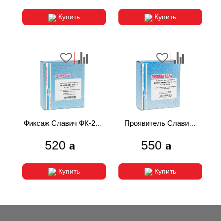
Купить
Купить
Фиксаж Славич ФК-2 1
Проявитель Славич
литр
Д-76 1 литр для
520
550
фотопленки
Купить
Купить