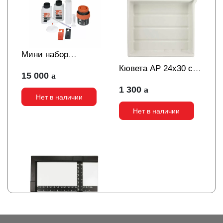
Мини набор
лабораторных
Кювета AP 24х30 см
15 000
аксессуаров JOBO
белая
1 300
1500S
Нет в наличии
Нет в наличии