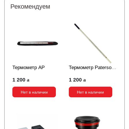
Рекомендуем
Термометр AP
Термометр Paterson
лабораторный
1 200
1 200
высокоточный 9"
Нет в наличии
Нет в наличии