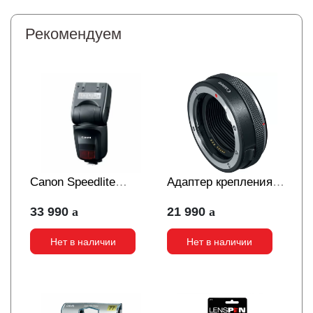
Рекомендуем
Canon Speedlite
Адаптер крепления
470EX-AI
Canon EF-EOS R c
33 990
21 990
кольцом управления
Нет в наличии
Нет в наличии