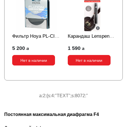
Фильтр Hoya PL-CIR
Карандаш Lenspen
Fusion One 77mm
для чистки оптики
5 200
1 590
LP-1
Нет в наличии
Нет в наличии
a:2:{s:4:"TEXT";s:8072:"
Постоянная максимальная диафрагма F4