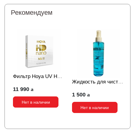
Рекомендуем
Фильтр Hoya UV HD
Жидкость для чистки
Nano MKII 82mm
11 990
оптики
1 500
КиноЖидкость 250
Нет в наличии
мл с распылителем
Нет в наличии