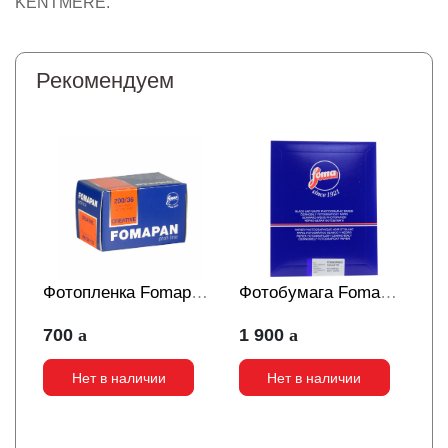
KENTMERE.
Рекомендуем
Фотопленка Fomapan
Фотобумага Foma
200 135/36
Fomaspeed Variant
700
1 900
312 12,7x17,8/25
листов матовая
Нет в наличии
Нет в наличии