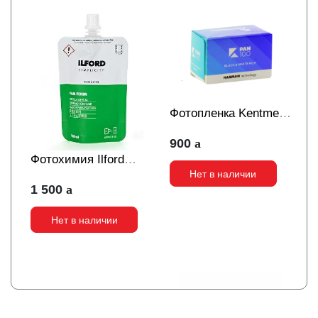
Фотопленка Kentmere
Pan 100 135/36
900
Фотохимия Ilford
Нет в наличии
Simplicity Film Dealer
1 500
FIX фиксаж
Нет в наличии