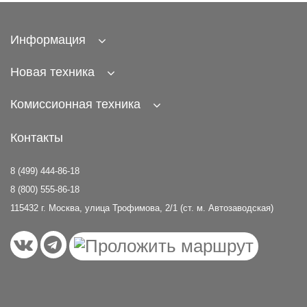
Информация
Бачок AP для проявки
пленки (1/135)
Фотопленка Kodak T-
Новая техника
5 000
MAX 100 135/36
2 420
Нет в наличии
Комиссионная техника
Нет в наличии
Контакты
8 (499) 444-86-18
8 (800) 555-86-18
115432 г. Москва, улица Трофимова, 2/1 (ст. м. Автозаводская)
Термометр Kaiser
Файл Kaiser для 35
4080
мм негативов (1